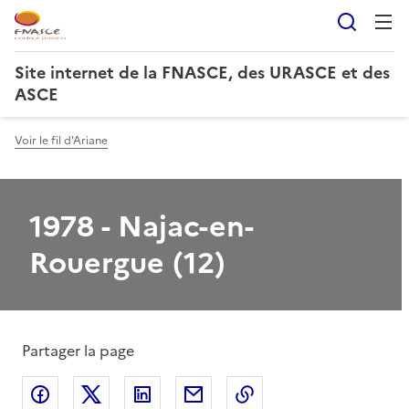
Reche
Site internet de la FNASCE, des URASCE et des
ASCE
Voir le fil d'Ariane
1978 - Najac-en-
Rouergue (12)
Partager la page
Partager sur Facebook
Partager sur X
Partager sur LinkedIn
Partager par email
Copier le lien de la 