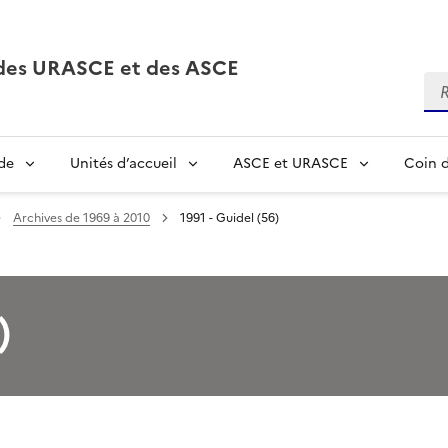
, des URASCE et des ASCE
Re
de
Unités d’accueil
ASCE et URASCE
Coin d
Archives de 1969 à 2010
1991 - Guidel (56)
)