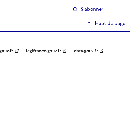
S'abonner
Haut de page
gouv.fr
legifrance.gouv.fr
data.gouv.fr