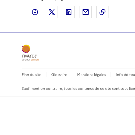
Partager sur Facebook
Partager sur X
Partager sur LinkedIn
Partager par email
Copier le l
Plan du site
Glossaire
Mentions légales
Info éditeu
Sauf mention contraire, tous les contenus de ce site sont sous
lic