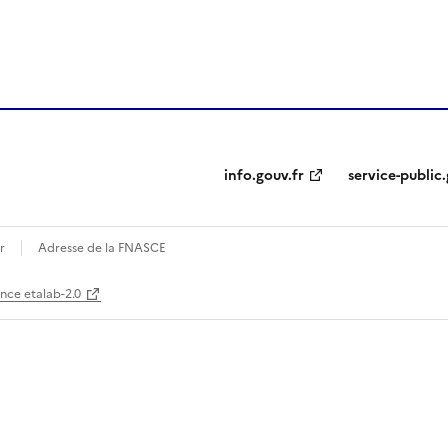
ien de la page dans le presse-papier
info.gouv.fr
service-public.
r
Adresse de la FNASCE
ence etalab-2.0