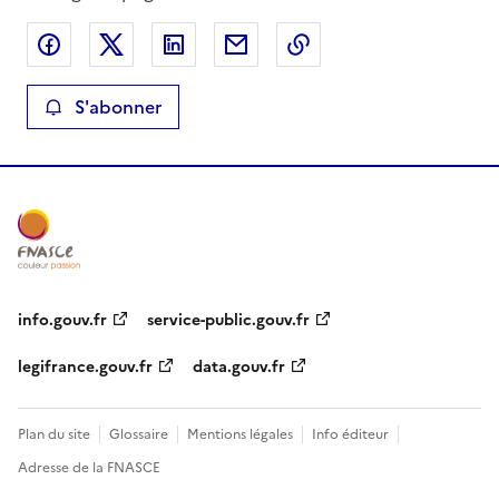
Partager sur Facebook
Partager sur X
Partager sur LinkedIn
Partager par email
Copier le lien de la 
S'abonner
info.gouv.fr
service-public.gouv.fr
legifrance.gouv.fr
data.gouv.fr
Plan du site
Glossaire
Mentions légales
Info éditeur
Adresse de la FNASCE