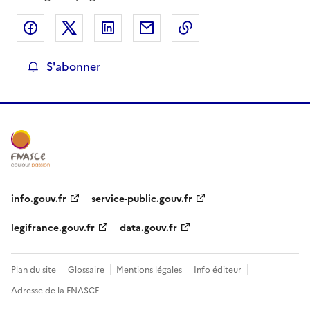
Partager sur Facebook
Partager sur X
Partager sur LinkedIn
Partager par email
Copier le lien de la 
S'abonner
info.gouv.fr
service-public.gouv.fr
legifrance.gouv.fr
data.gouv.fr
Plan du site
Glossaire
Mentions légales
Info éditeur
Adresse de la FNASCE