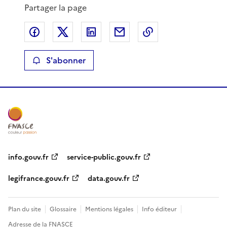
Partager la page
Partager sur Facebook
Partager sur X
Partager sur LinkedIn
Partager par email
Copier le lien de 
S'abonner
info.gouv.fr
service-public.gouv.fr
legifrance.gouv.fr
data.gouv.fr
Plan du site
Glossaire
Mentions légales
Info éditeur
Adresse de la FNASCE