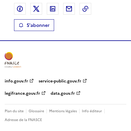
Partager sur Facebook
Partager sur X
Partager sur LinkedIn
Partager par email
Copier le lien de 
S'abonner
info.gouv.fr
service-public.gouv.fr
legifrance.gouv.fr
data.gouv.fr
Plan du site
Glossaire
Mentions légales
Info éditeur
Adresse de la FNASCE