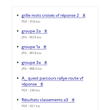
grille mots croisés vf réponse 2
PDF
- 41.6 kio
groupe 2a
JPG
- 457.5 kio
groupe 1a
JPG
- 461.6 kio
groupe 3a
JPG
- 468.3 kio
A_ quest parcours rallye route vf
réponse
PDF
- 236 kio
Résultats classements a3
PDF
- 42.1 kio