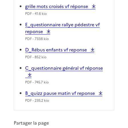
grille mots croisés vf réponse
PDF
- 41.6 kio
E_questionnaire rallye pédestre vf
reponse
PDF
- 733.6 kio
D_Rébus enfants vf reponse
PDF
- 852 kio
C_questionnaire général vf réponse
PDF
- 745.7 kio
B_quizz pause matin vf reponse
PDF
- 235.2 kio
Partager la page