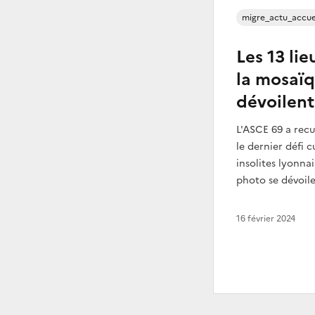
migre_actu_accue
Les 13 li
la mosaïq
dévoilen
L'ASCE 69 a recu
le dernier défi cu
insolites lyonna
photo se dévoilen
16 février 2024