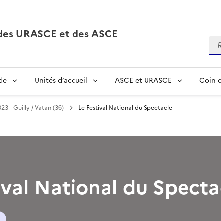
, des URASCE et des ASCE
Re
de
Unités d’accueil
ASCE et URASCE
Coin d
23 - Guilly / Vatan (36)
Le Festival National du Spectacle
ival National du Specta
l