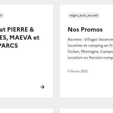
il
migre_actu_accueil
at PIERRE &
Nos Promos
S, MAEVA et
Azureva : Villages Vacance
PARCS
locatives et camping en F
Océan, Montagne, Campagn
Location ou Pension compl
7 février 2025