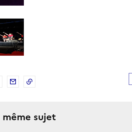
 Facebook
er sur X
Partager sur LinkedIn
Partager par email
Copier le lien de la page dans le presse-pap
e même sujet