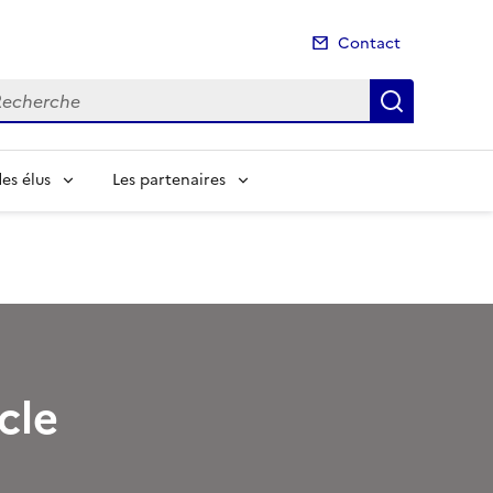
Contact
cherche
Recherch
es élus
Les partenaires
cle