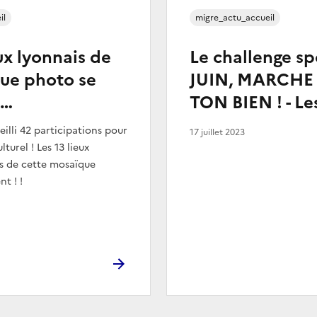
il
migre_actu_accueil
eux lyonnais de
Le challenge sp
ue photo se
JUIN, MARCHE
t…
TON BIEN ! - Les
eilli 42 participations pour
17 juillet 2023
lturel ! Les 13 lieux
is de cette mosaïque
t ! !