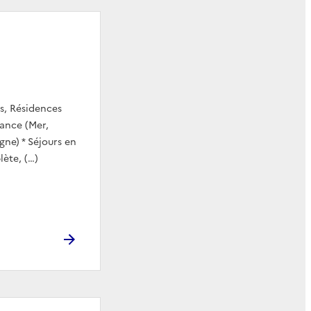
s, Résidences
rance (Mer,
e) * Séjours en
ète, (…)