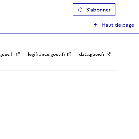
S'abonner
Haut de page
gouv.fr
legifrance.gouv.fr
data.gouv.fr