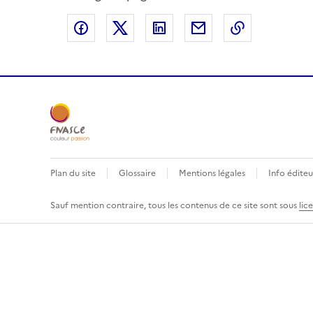
Partager sur Facebook
Partager sur X
Partager sur LinkedIn
Partager par email
Copier le l
Plan du site
Glossaire
Mentions légales
Info éditeu
Sauf mention contraire, tous les contenus de ce site sont sous
lic