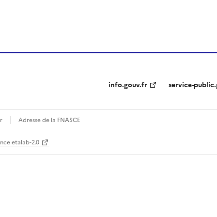
ien de la page dans le presse-papier
info.gouv.fr
service-public.
r
Adresse de la FNASCE
ence etalab-2.0