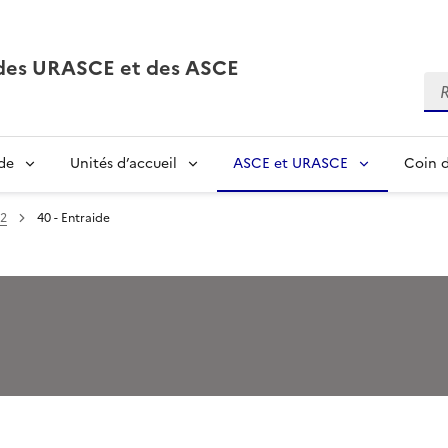
, des URASCE et des ASCE
Re
de
Unités d’accueil
ASCE et URASCE
Coin d
2
40 - Entraide