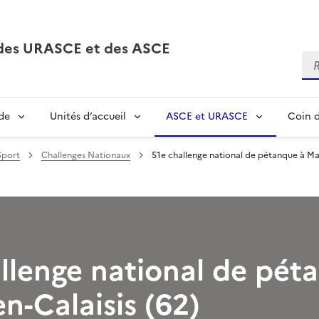
, des URASCE et des ASCE
Re
de
Unités d’accueil
ASCE et URASCE
Coin d
Sport
Challenges Nationaux
51e challenge national de pétanque à Mar
llenge national de pét
n-Calaisis (62)