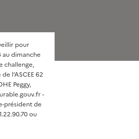
illir pour
28 au dimanche
e challenge,
 de l’ASCEE 62
LOHE Peggy,
able.gouv.fr -
e-président de
1.22.90.70 ou