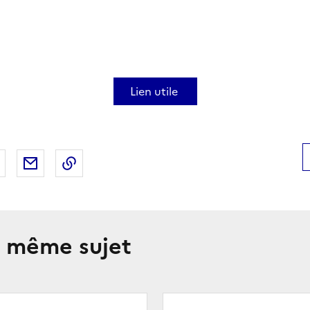
Lien utile
 Facebook
er sur X
Partager sur LinkedIn
Partager par email
Copier le lien de la page dans le presse-pap
e même sujet