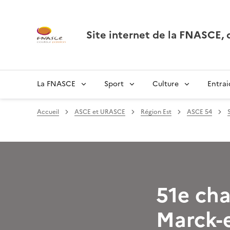
Site internet de la FNASCE
La FNASCE
Sport
Culture
Entrai
Accueil
ASCE et URASCE
Région Est
ASCE 54
51e cha
Marck-e