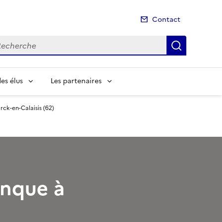
Contact
cherche
Recherch
es élus
Les partenaires
ck-en-Calaisis (62)
anque à