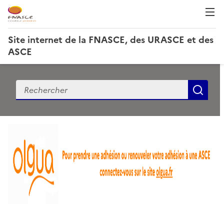
Site internet de la FNASCE, des URASCE et des
ASCE
Recherche
Rec
S
i
t
e
i