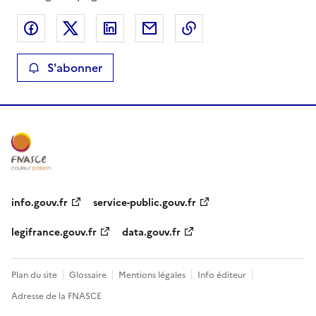
Partager sur Facebook
Partager sur X
Partager sur LinkedIn
Partager par email
Copier le lien de la 
S'abonner
info.gouv.fr
service-public.gouv.fr
legifrance.gouv.fr
data.gouv.fr
Plan du site
Glossaire
Mentions légales
Info éditeur
Adresse de la FNASCE