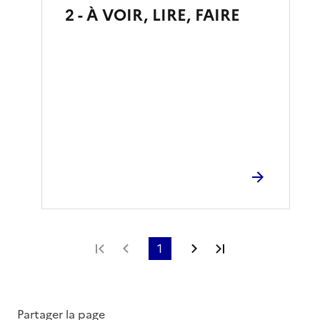
2 - À VOIR, LIRE, FAIRE
Première page
Page précédente
1
Page suivante
Dernière page
Partager la page