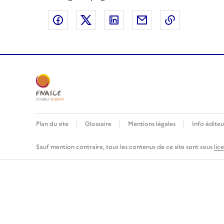
Partager sur Facebook
Partager sur X
Partager sur LinkedIn
Partager par email
Copier le l
Plan du site
Glossaire
Mentions légales
Info éditeu
Sauf mention contraire, tous les contenus de ce site sont sous
lic