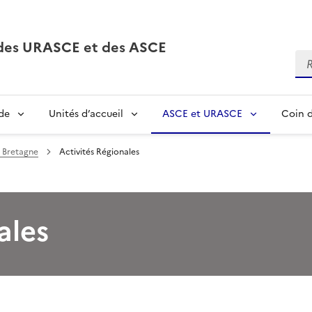
, des URASCE et des ASCE
Re
de
Unités d’accueil
ASCE et URASCE
Coin d
Bretagne
Activités Régionales
ales