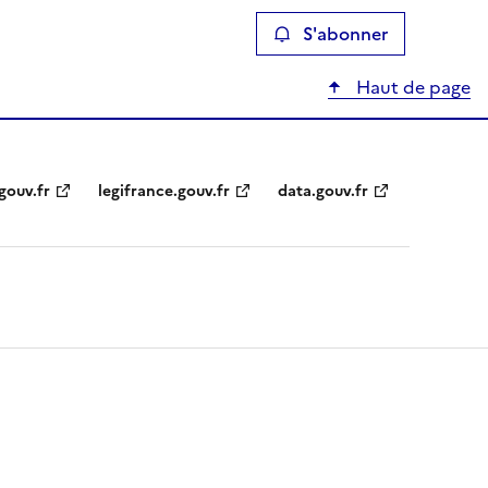
S'abonner
Haut de page
gouv.fr
legifrance.gouv.fr
data.gouv.fr