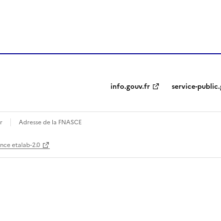
ien de la page dans le presse-papier
info.gouv.fr
service-public.
r
Adresse de la FNASCE
ence etalab-2.0