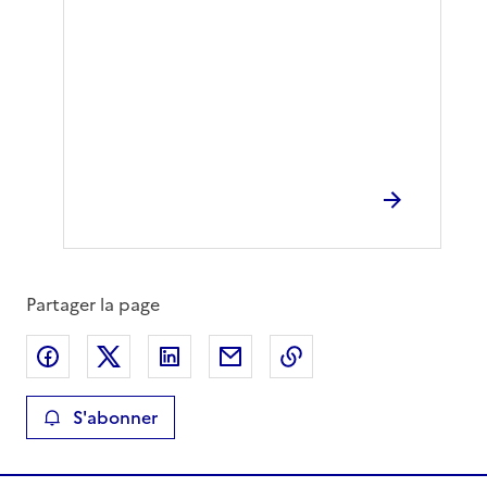
Partager la page
Partager sur Facebook
Partager sur X
Partager sur LinkedIn
Partager par email
Copier le lien de la 
S'abonner