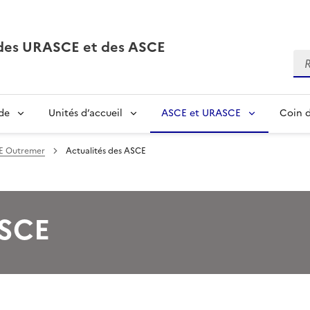
, des URASCE et des ASCE
Re
de
Unités d’accueil
ASCE et URASCE
Coin d
 Outremer
Actualités des ASCE
ASCE