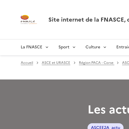
Site internet de la FNASCE
La FNASCE
Sport
Culture
Entrai
Accueil
ASCE et URASCE
Région PACA - Corse
ASC
Les act
ASCEE2A_actu