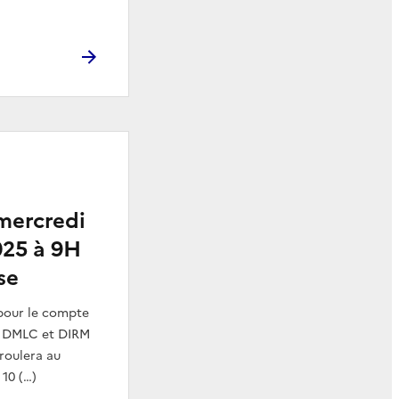
mercredi
025 à 9H
se
pour le compte
 DMLC et DIRM
roulera au
 10 (…)