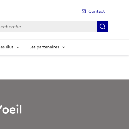
Contact
cherche
Recherch
es élus
Les partenaires
’oeil