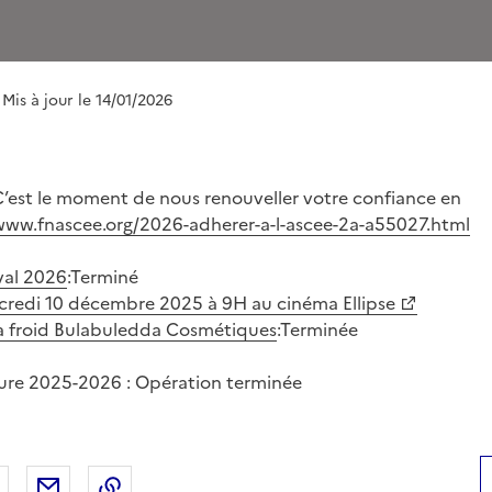
 Mis à jour le 14/01/2026
’est le moment de nous renouveller votre confiance en
www.fnascee.org/2026-adherer-a-l-ascee-2a-a55027.html
ival 2026
:Terminé
credi 10 décembre 2025 à 9H au cinéma Ellipse
 à froid Bulabuledda Cosmétiques
:Terminée
ture 2025-2026 : Opération terminée
 Facebook
er sur X
Partager sur LinkedIn
Partager par email
Copier le lien de la page dans le presse-pap