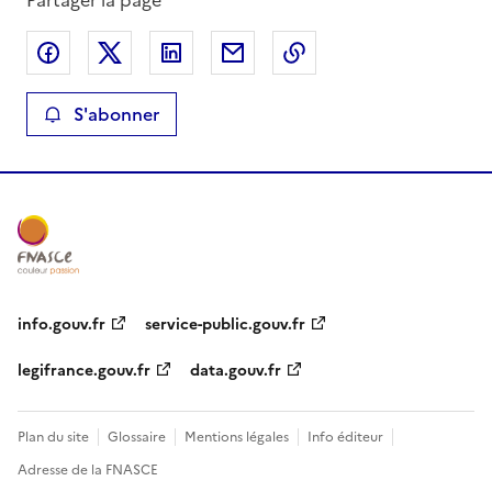
Partager sur Facebook
Partager sur X
Partager sur LinkedIn
Partager par email
Copier le lien de la 
S'abonner
info.gouv.fr
service-public.gouv.fr
legifrance.gouv.fr
data.gouv.fr
Plan du site
Glossaire
Mentions légales
Info éditeur
Adresse de la FNASCE