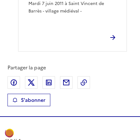
Mardi 7 juin 2011 à Saint Vincent de
Barrès - village médiéval -
Partager la page
Partager sur Facebook
Partager sur X
Partager sur LinkedIn
Partager par email
Copier le lien de la 
S'abonner