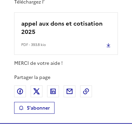
Téléchargez l’
appel aux dons et cotisation
2025
PDF
- 393.8 kio
MERCI de votre aide !
Partager la page
Partager sur Facebook
Partager sur X
Partager sur LinkedIn
Partager par email
Copier le lien de 
S'abonner