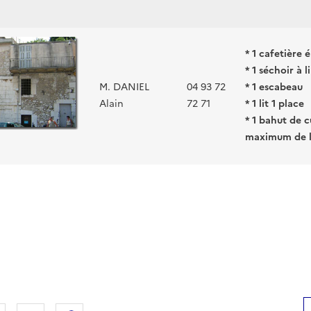
* 1 cafetière 
* 1 séchoir à l
M. DANIEL
04 93 72
* 1 escabeau
Alain
72 71
* 1 lit 1 place
* 1 bahut de c
maximum de l