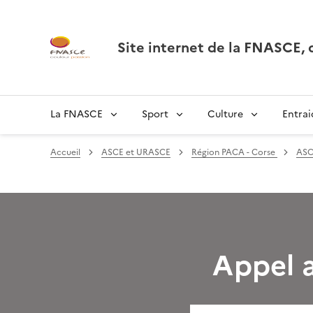
Site internet de la FNASCE
La FNASCE
Sport
Culture
Entrai
Accueil
ASCE et URASCE
Région PACA - Corse
ASC
Appel 