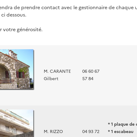
viendra de prendre contact avec le gestionnaire de chaque u
 ci dessous.
 votre générosité.
M. CARANTE
06 60 67
Gilbert
57 84
* 1 plaque de 
M. RIZZO
04 93 72
* 1 escabeau