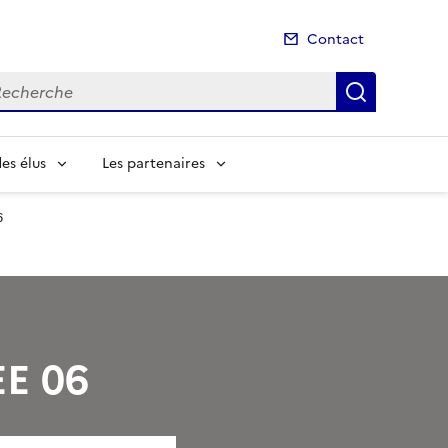
Contact
cherche
Recherch
es élus
Les partenaires
6
EE 06