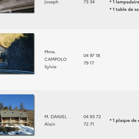
Joseph
73 34
* 1 lampadair
* 1 table de s
Mme.
04 97 18
CAMPOLO
79 17
Sylvie
M. DANIEL
04 93 72
* 1 plaque de 
Alain
72 71