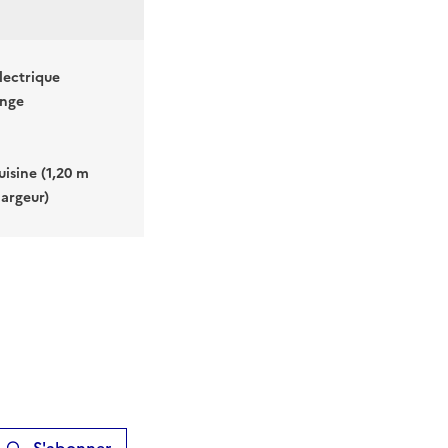
électrique
inge
uisine (1,20 m
argeur)
S'abonner