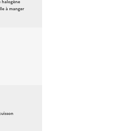
e halogène
alle à manger
cuisson