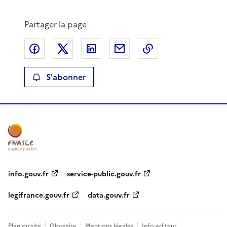
Partager la page
Partager sur Facebook
Partager sur X
Partager sur LinkedIn
Partager par email
Copier le lien de 
S'abonner
info.gouv.fr
service-public.gouv.fr
legifrance.gouv.fr
data.gouv.fr
Plan du site
Glossaire
Mentions légales
Info éditeur