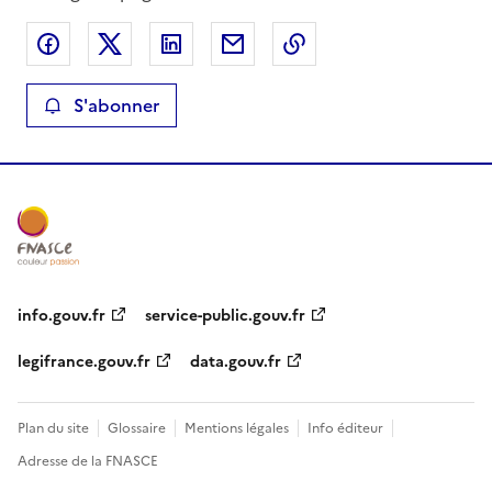
Partager sur Facebook
Partager sur X
Partager sur LinkedIn
Partager par email
Copier le lien de la 
S'abonner
info.gouv.fr
service-public.gouv.fr
legifrance.gouv.fr
data.gouv.fr
Plan du site
Glossaire
Mentions légales
Info éditeur
Adresse de la FNASCE