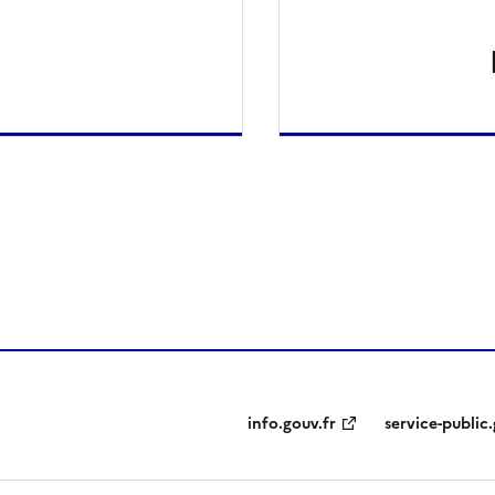
ien de la page dans le presse-papier
info.gouv.fr
service-public.