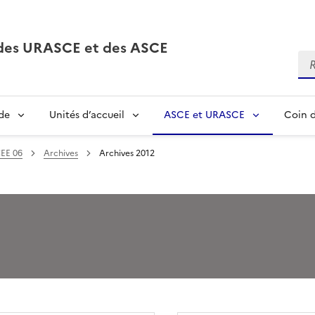
, des URASCE et des ASCE
Re
de
Unités d’accueil
ASCE et URASCE
Coin d
EE 06
Archives
Archives 2012