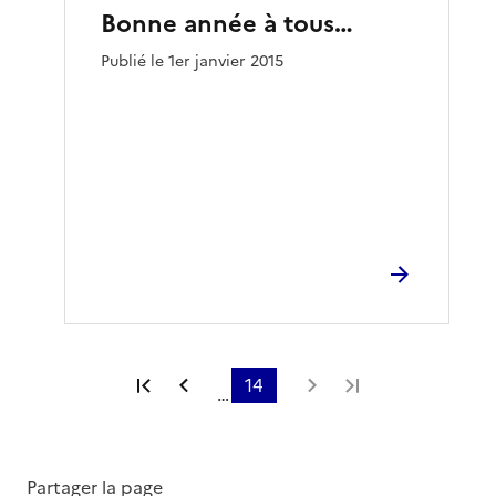
Bonne année à tous…
Publié le 1er janvier 2015
Première page
Page précédente
14
Page suivante
Dernière page
…
Partager la page