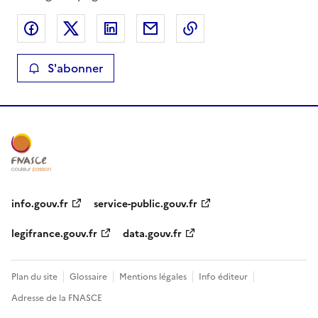
Partager sur Facebook
Partager sur X
Partager sur LinkedIn
Partager par email
Copier le lien de la 
S'abonner
info.gouv.fr
service-public.gouv.fr
legifrance.gouv.fr
data.gouv.fr
Plan du site
Glossaire
Mentions légales
Info éditeur
Adresse de la FNASCE