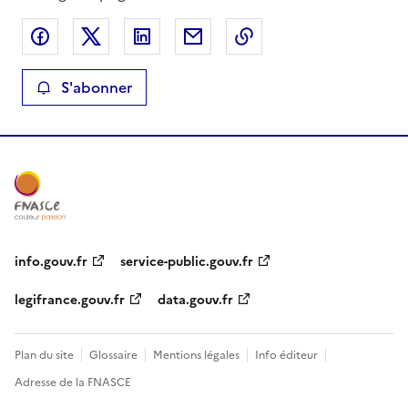
Partager sur Facebook
Partager sur X
Partager sur LinkedIn
Partager par email
Copier le lien de la 
S'abonner
info.gouv.fr
service-public.gouv.fr
legifrance.gouv.fr
data.gouv.fr
Plan du site
Glossaire
Mentions légales
Info éditeur
Adresse de la FNASCE