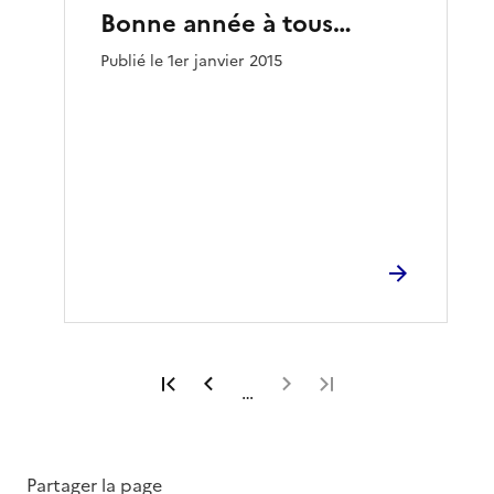
Bonne année à tous…
Publié le 1er janvier 2015
Première page
Page précédente
Page suivante
Dernière page
…
Partager la page