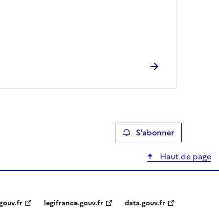
S'abonner
Haut de page
gouv.fr
legifrance.gouv.fr
data.gouv.fr