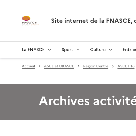
Site internet de la FNASCE
La FNASCE
Sport
Culture
Entrai
Accueil
ASCE et URASCE
Région Centre
ASCET 18
Archives activit