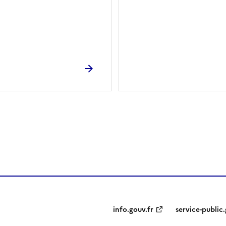
ien de la page dans le presse-papier
info.gouv.fr
service-public.