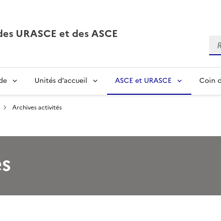
, des URASCE et des ASCE
Re
de
Unités d’accueil
ASCE et URASCE
Coin d
Archives activités
és