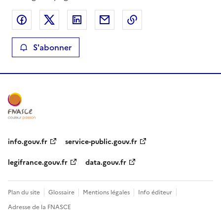
Partager sur Facebook
Partager sur X
Partager sur LinkedIn
Partager par email
Copier le lien de la 
S'abonner
info.gouv.fr
service-public.gouv.fr
legifrance.gouv.fr
data.gouv.fr
Plan du site
Glossaire
Mentions légales
Info éditeur
Adresse de la FNASCE