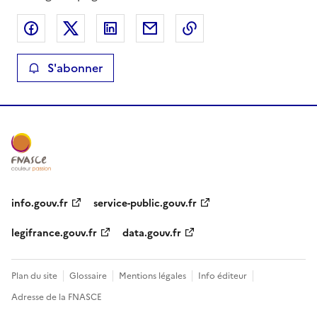
Partager sur Facebook
Partager sur X
Partager sur LinkedIn
Partager par email
Copier le lien de la 
S'abonner
info.gouv.fr
service-public.gouv.fr
legifrance.gouv.fr
data.gouv.fr
Plan du site
Glossaire
Mentions légales
Info éditeur
Adresse de la FNASCE