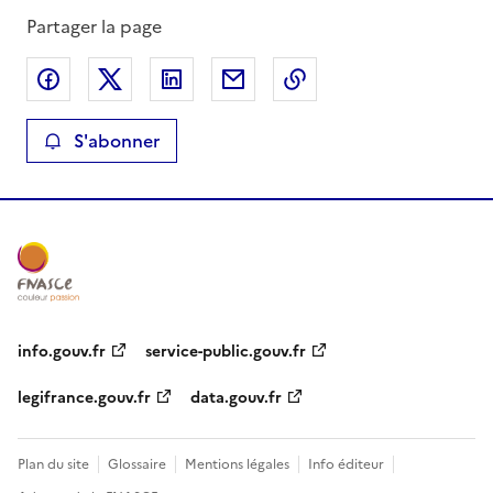
Partager la page
Partager sur Facebook
Partager sur X
Partager sur LinkedIn
Partager par email
Copier le lien de la 
S'abonner
info.gouv.fr
service-public.gouv.fr
legifrance.gouv.fr
data.gouv.fr
Plan du site
Glossaire
Mentions légales
Info éditeur