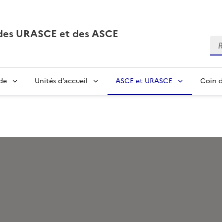
, des URASCE et des ASCE
Re
de
Unités d’accueil
ASCE et URASCE
Coin d