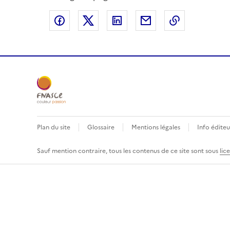
Partager sur Facebook
Partager sur X
Partager sur LinkedIn
Partager par email
Copier le l
Plan du site
Glossaire
Mentions légales
Info éditeu
Sauf mention contraire, tous les contenus de ce site sont sous
lic