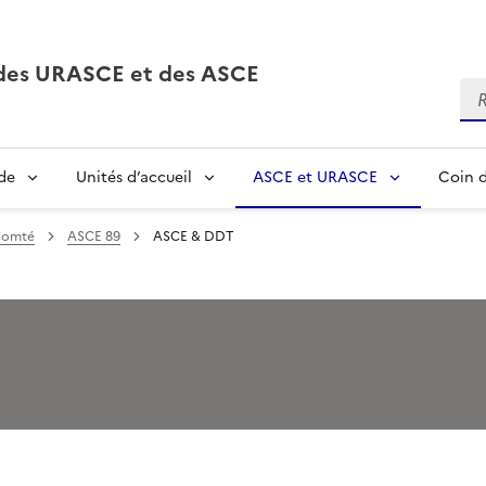
, des URASCE et des ASCE
Re
de
Unités d’accueil
ASCE et URASCE
Coin d
Comté
ASCE 89
ASCE & DDT