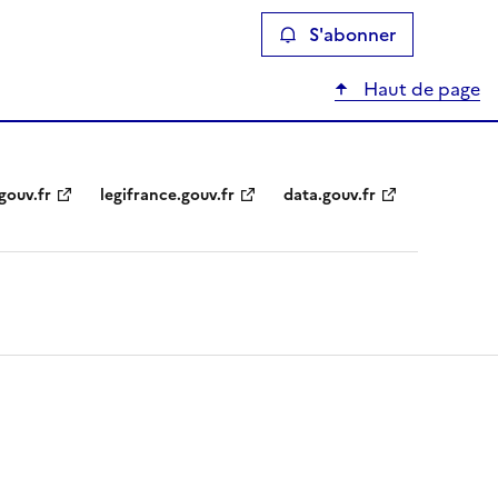
S'abonner
Haut de page
gouv.fr
legifrance.gouv.fr
data.gouv.fr