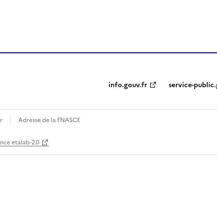
ien de la page dans le presse-papier
info.gouv.fr
service-public.
r
Adresse de la FNASCE
ence etalab-2.0