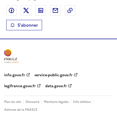
Partager sur Facebook
Partager sur X
Partager sur LinkedIn
Partager par email
Copier le lien de la 
S'abonner
info.gouv.fr
service-public.gouv.fr
legifrance.gouv.fr
data.gouv.fr
Plan du site
Glossaire
Mentions légales
Info éditeur
Adresse de la FNASCE