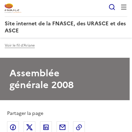
Reche
Site internet de la FNASCE, des URASCE et des
ASCE
Voir le fil d'Ariane
Assemblée
générale 2008
Partager la page
Partager sur Facebook
Partager sur X
Partager sur LinkedIn
Partager par email
Copier le lien de la 