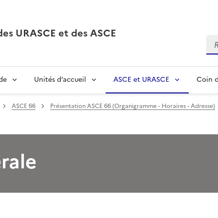
, des URASCE et des ASCE
Re
de
Unités d’accueil
ASCE et URASCE
Coin d
ASCE 66
Présentation ASCE 66 (Organigramme - Horaires - Adresse)
rale