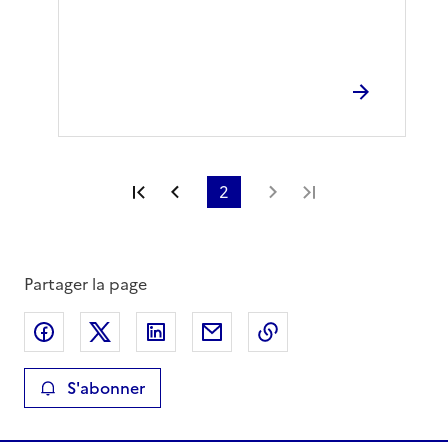
Première page
Page précédente
2
Page suivante
Dernière page
Partager la page
Partager sur Facebook
Partager sur X
Partager sur LinkedIn
Partager par email
Copier le lien de la 
S'abonner