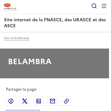
Reche
Site internet de la FNASCE, des URASCE et des
ASCE
Voir le fil d'Ariane
BELAMBRA
Partager la page
Partager sur Facebook
Partager sur X
Partager sur LinkedIn
Partager par email
Copier le lien de la 