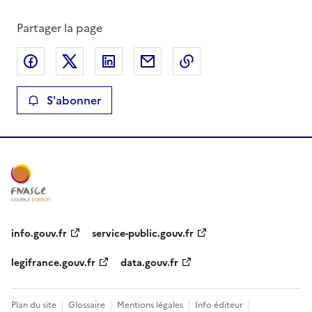
Partager la page
Partager sur Facebook
Partager sur X
Partager sur LinkedIn
Partager par email
Copier le lien de la 
S'abonner
info.gouv.fr
service-public.gouv.fr
legifrance.gouv.fr
data.gouv.fr
Plan du site
Glossaire
Mentions légales
Info éditeur