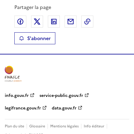
Partager la page
Partager sur Facebook
Partager sur X
Partager sur LinkedIn
Partager par email
Copier le lien de 
S'abonner
info.gouv.fr
service-public.gouv.fr
legifrance.gouv.fr
data.gouv.fr
Plan du site
Glossaire
Mentions légales
Info éditeur