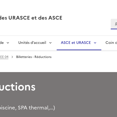
, des URASCE et des ASCE
Re
de
Unités d’accueil
ASCE et URASCE
Coin d
EE 04
Billetteries - Réductions
ductions
piscine, SPA thermal,…)