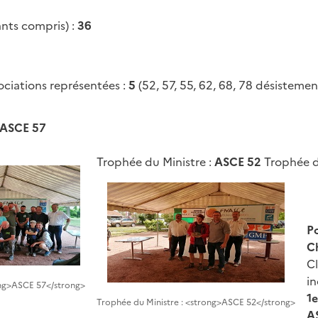
nts compris) :
36
ciations représentées :
5
(52, 57, 55, 62, 68, 78 désistemen
ASCE 57
Trophée du Ministre :
ASCE 52
Trophée d
P
Ch
C
in
ng>ASCE 57</strong>
1e
Trophée du Ministre : <strong>ASCE 52</strong>
A