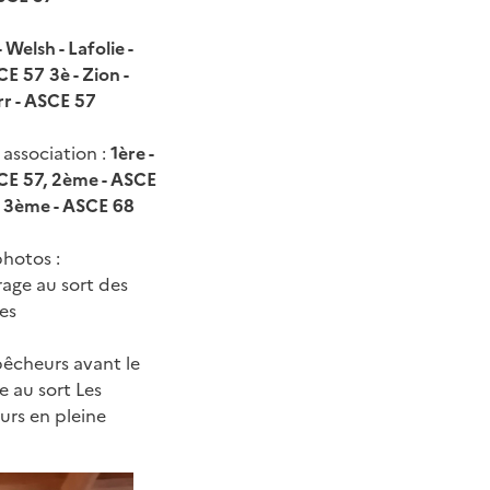
- Welsh - Lafolie -
CE 57
3è - Zion -
r - ASCE 57
 association :
1ère -
CE 57, 2ème - ASCE
 3ème - ASCE 68
photos :
irage au sort des
es
pêcheurs avant le
ge au sort
Les
urs en pleine