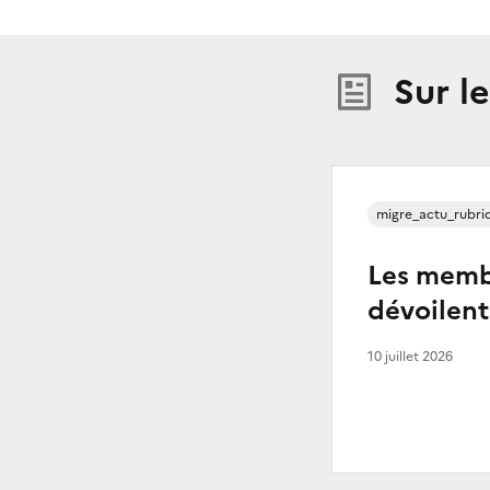
Sur l
migre_actu_rubri
Les memb
dévoilent
10 juillet 2026