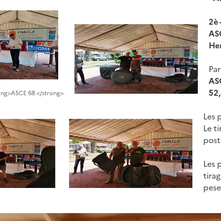
2è 
AS
Her
Par
AS
52,
rong>ASCE 68 </strong>
Les 
Le t
post
Les 
tira
pese