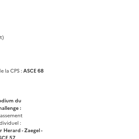
t)
e la CPS :
ASCE 68
odium du
allenge :
lassement
dividuel :
r Herard - Zaegel -
SCE 57