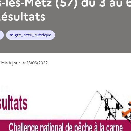
-lès-Metz (57) du 3 au 6
Résultats
l
migre_actu_rubrique
| Mis à jour le 23/06/2022