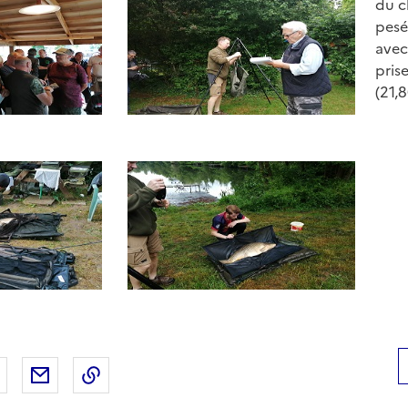
du c
pes
avec
pris
(21,
 Facebook
er sur X
Partager sur LinkedIn
Partager par email
Copier le lien de la page dans le presse-pap