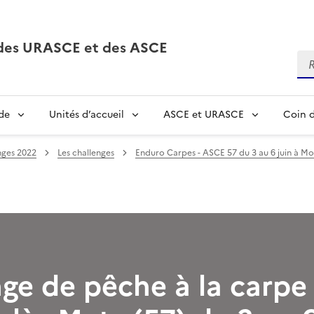
, des URASCE et des ASCE
Re
de
Unités d’accueil
ASCE et URASCE
Coin d
nges 2022
Les challenges
Enduro Carpes - ASCE 57 du 3 au 6 juin à Moul
ge de pêche à la carpe