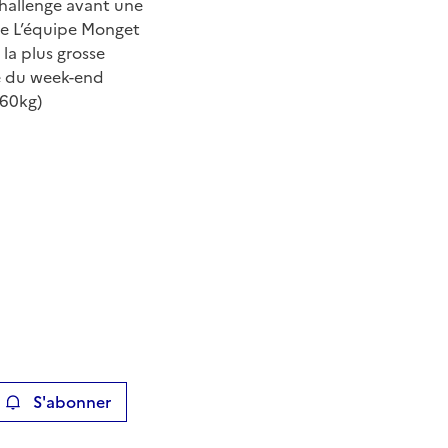
hallenge avant une
ée
L’équipe Monget
 la plus grosse
e du week-end
860kg)
S'abonner
ier