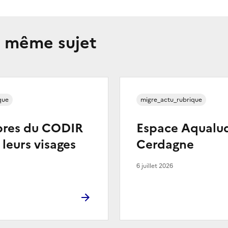
e même sujet
que
migre_actu_rubrique
res du CODIR
Espace Aqualud
 leurs visages
Cerdagne
6 juillet 2026