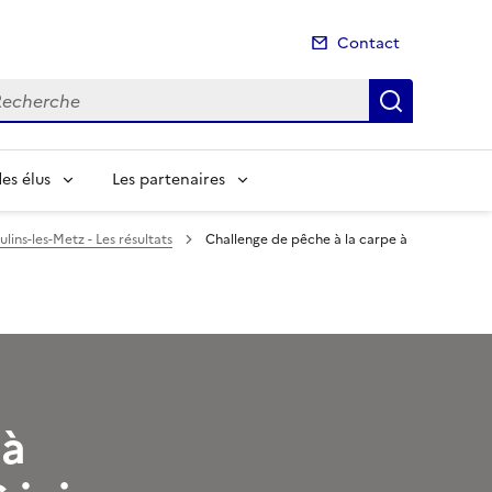
Contact
cherche
Recherch
es élus
Les partenaires
ins-les-Metz - Les résultats
Challenge de pêche à la carpe à
 à