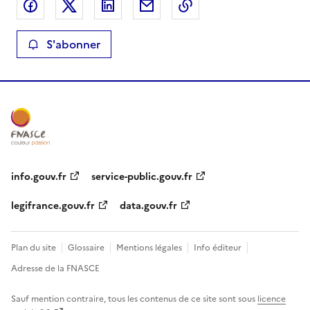
Partager sur Facebook
Partager sur X
Partager sur LinkedIn
Partager par email
Copier le lien de la 
S'abonner
info.gouv.fr
service-public.gouv.fr
legifrance.gouv.fr
data.gouv.fr
Plan du site
Glossaire
Mentions légales
Info éditeur
Adresse de la FNASCE
Sauf mention contraire, tous les contenus de ce site sont sous
licence