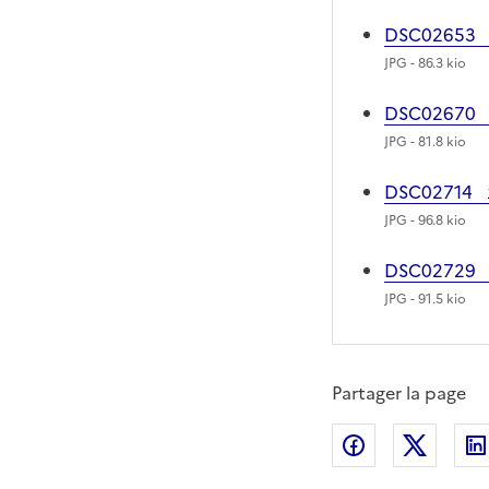
DSC02653
JPG
- 86.3 kio
DSC02670
JPG
- 81.8 kio
DSC02714
JPG
- 96.8 kio
DSC02729
JPG
- 91.5 kio
Partager la page
Partager sur
Partag