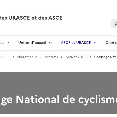
, des URASCE et des ASCE
Re
de
Unités d’accueil
ASCE et URASCE
Coin d
CET 12
Photothèque
Archives
Activités 2010
Challenge Nati
ge National de cyclism