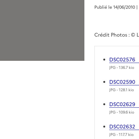
Publié le 14/06/2010
|
Crédit Photos : © 
DSC02576
JPG
- 136.7 kio
DSC02590
JPG
- 128.1 kio
DSC02629
JPG
- 109.6 kio
DSC02632
JPG
- 117.7 kio