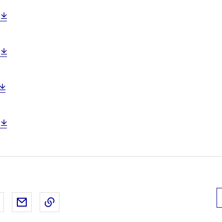
 Facebook
er sur X
Partager sur LinkedIn
Partager par email
Copier le lien de la page dans le presse-pap