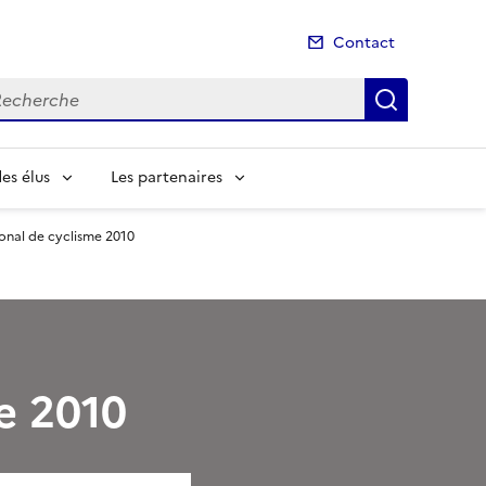
Contact
cherche
Recherch
es élus
Les partenaires
onal de cyclisme 2010
e 2010