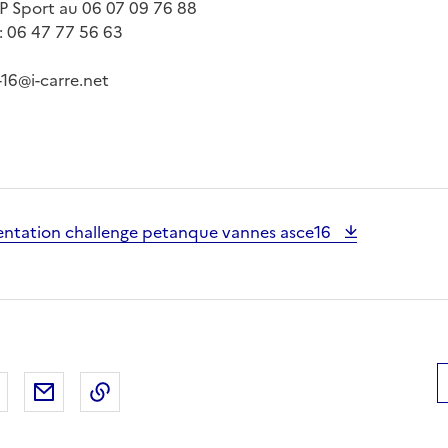
P Sport au 06 07 09 76 88
 : 06 47 77 56 63
-16@i-carre.net
sentation challenge petanque vannes asce16
 Facebook
er sur X
Partager sur LinkedIn
Partager par email
Copier le lien de la page dans le presse-pap