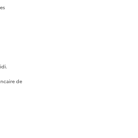
les
di.
ncaire de