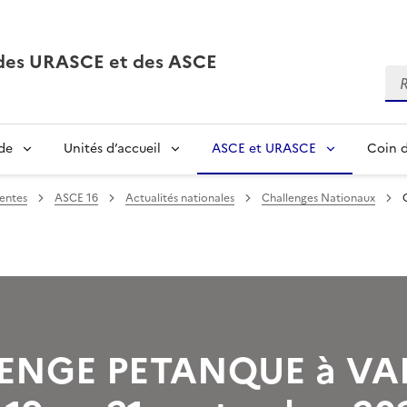
, des URASCE et des ASCE
Re
de
Unités d’accueil
ASCE et URASCE
Coin d
entes
ASCE 16
Actualités nationales
Challenges Nationaux
ENGE PETANQUE à V