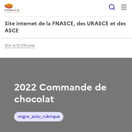
Reche
Site internet de la FNASCE, des URASCE et des
ASCE
Voir le fil d'Ariane
2022 Commande de
chocolat
migre_actu_rubrique