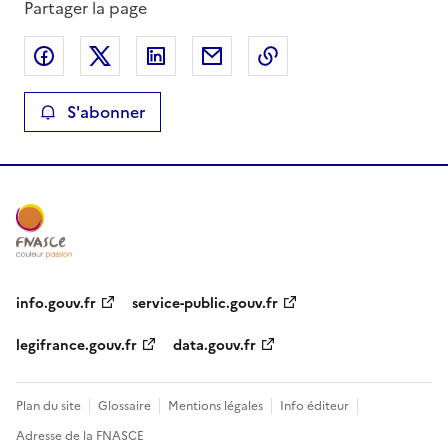
Partager la page
Partager sur Facebook
Partager sur X
Partager sur LinkedIn
Partager par email
Copier le lien de la 
S'abonner
info.gouv.fr
service-public.gouv.fr
legifrance.gouv.fr
data.gouv.fr
Plan du site
Glossaire
Mentions légales
Info éditeur
Adresse de la FNASCE