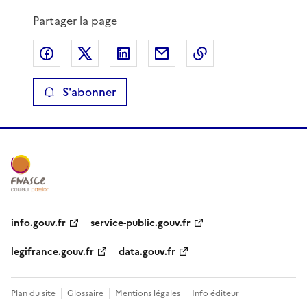
Partager la page
Partager sur Facebook
Partager sur X
Partager sur LinkedIn
Partager par email
Copier le lien de 
S'abonner
info.gouv.fr
service-public.gouv.fr
legifrance.gouv.fr
data.gouv.fr
Plan du site
Glossaire
Mentions légales
Info éditeur