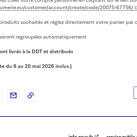
vez créer votre compte personnel en cliquant sur le lien sui
fumerie.eu/customer/account/create/code/20075-67756/
 produits souhaités et réglez directement votre panier par 
 seront regroupées automatiquement
ont livrés à la DDT et distribués
te du 6 au 20 mai 2026 inclus.
}
 Facebook
er sur X
Partager sur LinkedIn
Partager par email
Copier le lien de la page dans le presse-pap
info.gouv.fr
service-public.