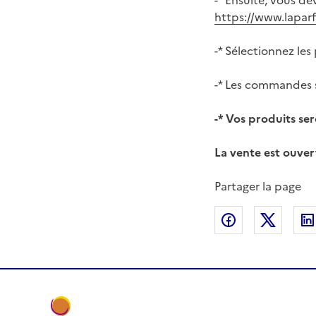
-* Ensuite, vous de
https://www.lapar
-* Sélectionnez les
-* Les commandes
-* Vos produits ser
La vente est ouver
Partager la page
Partager sur
Partag