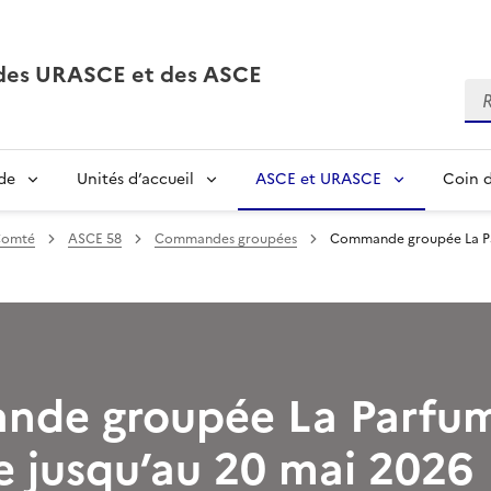
, des URASCE et des ASCE
Re
de
Unités d’accueil
ASCE et URASCE
Coin d
Comté
ASCE 58
Commandes groupées
Commande groupée La Par
de groupée La Parfum
e jusqu’au 20 mai 2026