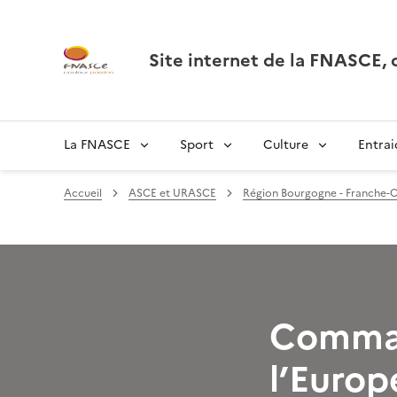
Site internet de la FNASCE
La FNASCE
Sport
Culture
Entrai
Accueil
ASCE et URASCE
Région Bourgogne - Franche-
Comman
l’Europ