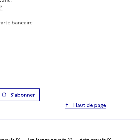
vant :
carte bancaire
S'abonner
ier
Haut de page
gouv.fr
legifrance.gouv.fr
data.gouv.fr