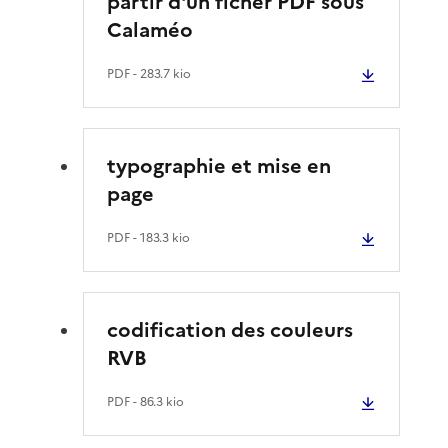
partir d'un ficher PDF sous
Calaméo
PDF
- 283.7 kio
typographie et mise en
page
PDF
- 183.3 kio
codification des couleurs
RVB
PDF
- 86.3 kio