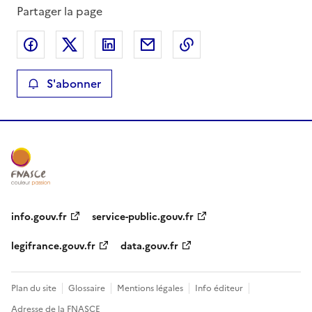
Partager la page
Partager sur Facebook
Partager sur X
Partager sur LinkedIn
Partager par email
Copier le lien de la 
S'abonner
info.gouv.fr
service-public.gouv.fr
legifrance.gouv.fr
data.gouv.fr
Plan du site
Glossaire
Mentions légales
Info éditeur
Adresse de la FNASCE