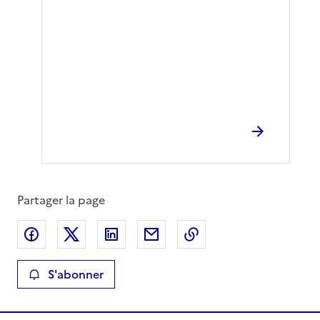
Partager la page
Partager sur Facebook
Partager sur X
Partager sur LinkedIn
Partager par email
Copier le lien de la 
S'abonner