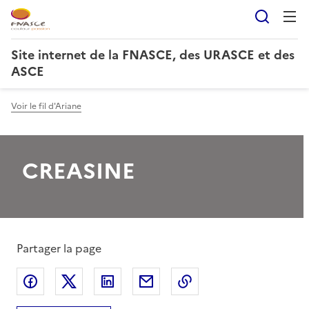
Reche
Site internet de la FNASCE, des URASCE et des
ASCE
Voir le fil d'Ariane
CREASINE
Partager la page
Partager sur Facebook
Partager sur X
Partager sur LinkedIn
Partager par email
Copier le lien de la 